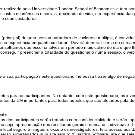
er realizado pela Universidade ‘London School of Economics’ e tem por
 custos económicos e sociais, qualidade de vida, e a experiência das
a e seus cuidadores.
 (principal) de uma pessoa portadora de esclerose múltipla, é convida
a sua experiência enquanto cuidador. Deverá demorar cerca de cerca 
conselhamos que escolha talvez um período mais calmo do dia e que l
conseguir preencher a totalidade do questionário numa sessão, o webs
a sua participação neste questionário lhe possa trazer algo de negati
etos para os participantes. No entanto, com este questionário, os inve
petos da EM importantes para todos aqueles que são afetados pela do
dade
dos dos participantes serão tratados com confidencialidade e serão a
u seja, apresentação dos resultados gerais e nunca os individuais). T
local seguro e ninguém, exceto os investigadores, terá acesso aos d
 serão armazenados num site seguro (Qualtrics Software) até que sej