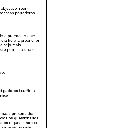
 objectivo reunir
 pessoas portadoras
do a preencher este
meia hora a preencher
he seja mais
ite permitirá que o
vo.
stigadores ficarão a
ença.
penas apresentados
odos os questionários
ados e questionários.
am apagados pela