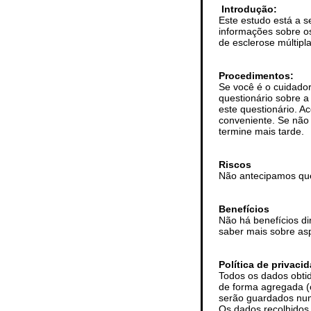
Introdução:
Este estudo está a s
informações sobre os
de esclerose múltipl
Procedimentos:
Se você é o cuidador
questionário sobre 
este questionário. A
conveniente. Se não 
termine mais tarde.
Riscos
Não antecipamos que 
Benefícios
Não há benefícios dir
saber mais sobre as
Política de privaci
Todos os dados obti
de forma agregada (o
serão guardados num 
Os dados recolhidos