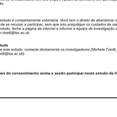
ão.
 estudo é completamente voluntária. Você tem o direito de abandonar 
 se recusar a participar, sem que isso prejudique os cuidados de s
studo, feche a página de internet e informe a equipa de investigação 
.tinelli@lse.ac.uk.
studo
e este estudo, contacte diretamente os investigadores (Michela Tinelli
elli@lse.ac.uk).
mos do consentimento acima e aceito participar neste estudo de l